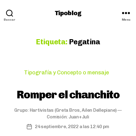
Tipoblog
Buscar
Menu
Etiqueta:
Pegatina
Categories
Tipografía y Concepto o mensaje
Romper el chanchito
Grupo:
Hartivistas
(Greta Bros, Ailen Dellepiane) —
Comisión:
Juan+Juli
24 septiembre, 2022 a las 12:40 pm
Post
date