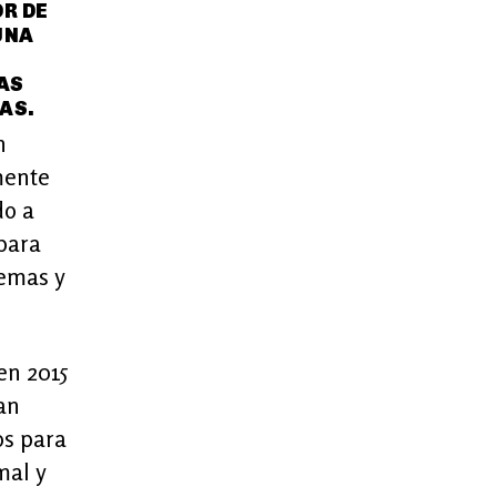
OR DE
UNA
AS
AS.
n
mente
do a
para
temas y
en 2015
an
os para
mal y