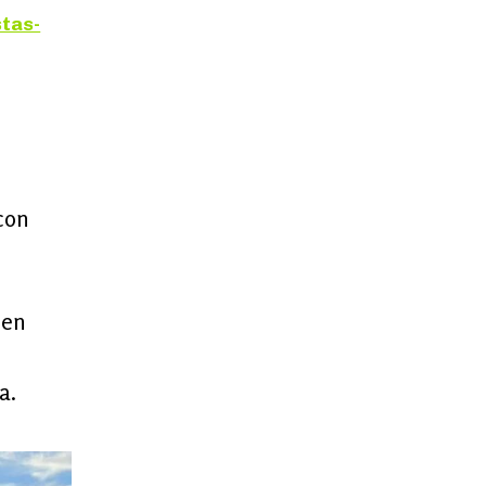
tas-
con
 en
a.