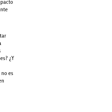
mpacto
ante
tar
a
s
es? ¿Y
 no es
en