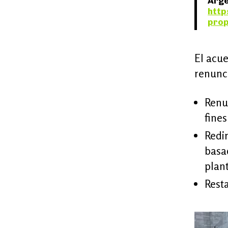
Arge
http
prop
El acue
renunci
Renu
fine
Redir
basa
plant
Resta