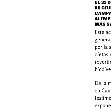
EL 31 
80 CI
CAMPA
ALIME
MÁS S
Este a
genera
por la 
dietas 
reverti
biodive
De la 
en Cana
testimo
exponer