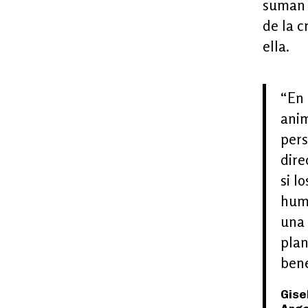
suman 
de la c
ella.
“En
anim
pers
dire
si l
hum
una 
plan
bene
Gise