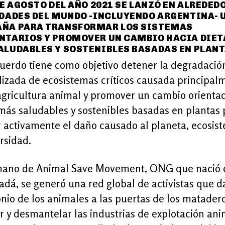
DE AGOSTO DEL AÑO 2021 SE LANZÓ EN ALREDED
UDADES DEL MUNDO -INCLUYENDO ARGENTINA- 
ÑA PARA TRANSFORMAR LOS SISTEMAS
NTARIOS Y PROMOVER UN CAMBIO HACIA DIET
ALUDABLES Y SOSTENIBLES BASADAS EN PLANT
cuerdo tiene como objetivo detener la degradació
lizada de ecosistemas críticos causada principal
agricultura animal y promover un cambio orienta
más saludables y sostenibles basadas en plantas 
r activamente el daño causado al planeta, ecosis
rsidad.
mano de Animal Save Movement, ONG que nació 
dá, se generó una red global de activistas que d
nio de los animales a las puertas de los matader
 y desmantelar las industrias de explotación ani