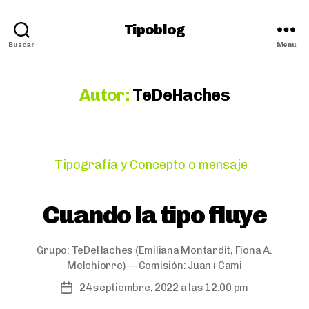
Tipoblog
Buscar
Menu
Autor:
TeDeHaches
Categories
Tipografía y Concepto o mensaje
Cuando la tipo fluye
Grupo:
TeDeHaches
(Emiliana Montardit, Fiona A.
Melchiorre) — Comisión:
Juan+Cami
24 septiembre, 2022 a las 12:00 pm
Post
date