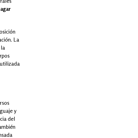
rales
pagar
osición
ación. La
 la
erpos
utilizada
rsos
guaje y
cia del
también
ensada