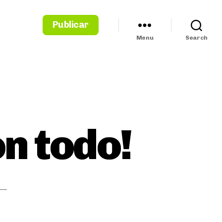
Publicar
Menu
Search
n todo!
 —