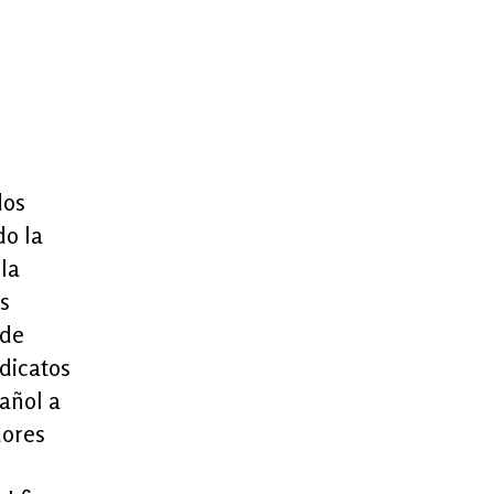
dos
do la
la
s
 de
ndicatos
añol a
dores