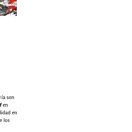
ría son
f
en
ilidad en
e los