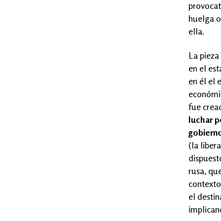
provocat
huelga o
ella.
La pieza
en el est
en él el
económic
fue crea
luchar p
gobiern
(la liber
dispuest
rusa, qu
contexto 
el desti
implican