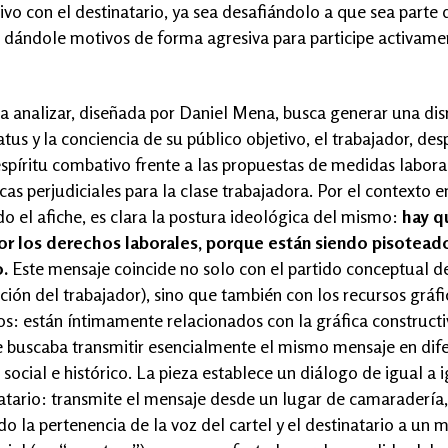
ivo con el destinatario, ya sea desafiándolo a que sea parte 
 dándole motivos de forma agresiva para participe activame
 a analizar, diseñada por Daniel Mena, busca generar una di
atus y la conciencia de su público objetivo, el trabajador, de
 espíritu combativo frente a las propuestas de medidas labora
as perjudiciales para la clase trabajadora. Por el contexto e
do el afiche, es clara la postura ideológica del mismo:
hay q
or los derechos laborales, porque están siendo pisoteado
o.
Este mensaje coincide no solo con el partido conceptual de
ación del trabajador), sino que también con los recursos gráf
os: están íntimamente relacionados con la gráfica constructi
e buscaba transmitir esencialmente el mismo mensaje en dif
social e histórico. La pieza establece un diálogo de igual a 
natario: transmite el mensaje desde un lugar de camaradería,
do la pertenencia de la voz del cartel y el destinatario a un