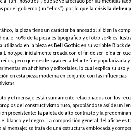
cial (un “nosotros”) que se ve afectado por las medidas labo
s por el gobierno (un “ellos”), por lo que
la crisis la deben 
ráfico, la pieza tiene un carácter balanceado: si bien la comp
dida, el 50% de la pieza es tipográfico y el otro 50% es ilustr
a utilizada en la pieza es
Bell Gothic
en su variable Black de
a Linotype, inicialmente creada con el fin de ser leída en cu
eños, pero que desde 1990 en adelante fue popularizada y 
rimentar en afichismo y editoriales, lo cual explica su uso y
ión en esta pieza moderna en conjunto con las influencias
ivistas.
pto y el mensaje están sumamente relacionados con los recu
 propios del constructivismo ruso, apropiándose así de un len
ión preexistente: la paleta de alto contraste y la predominan
e el blanco y el negro. La composición general del afiche es 
e al mensaje: se trata de una estructura emblocada y comp