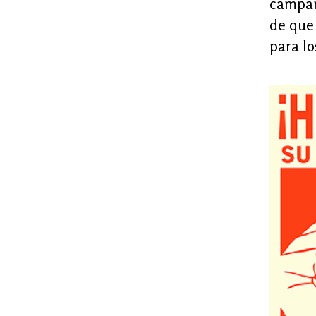
campa
de que 
para lo