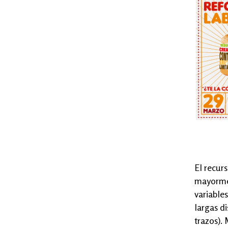
El recur
mayormen
variables
largas d
trazos).