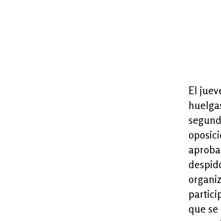
El jue
huelgas
segunda
oposici
aprobad
despido
organiz
partici
que se