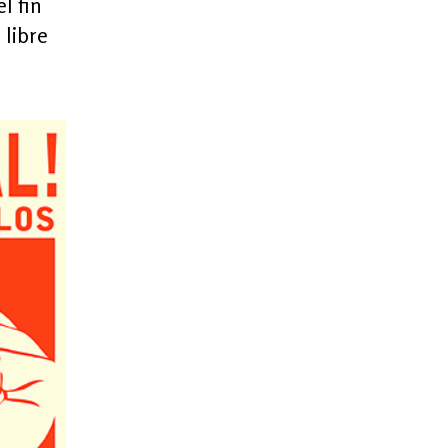
l fin
 libre