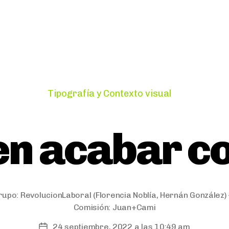
Categories
Tipografía y Contexto visual
en acabar co
rupo:
RevolucionLaboral
(Florencia Noblía, Hernán González)
Comisión:
Juan+Cami
24 septiembre, 2022 a las 10:49 am
Post