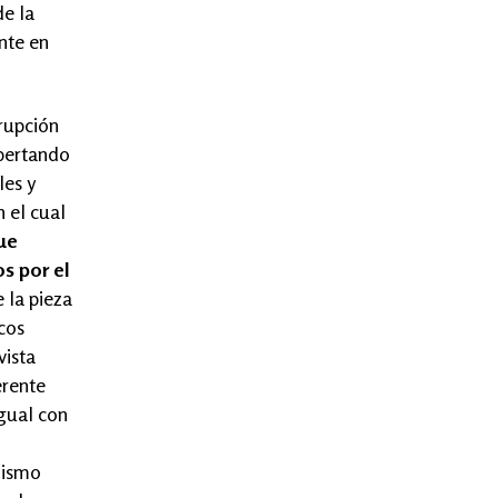
de la
nte en
srupción
spertando
les y
n el cual
ue
s por el
 la pieza
icos
vista
erente
igual con
 mismo