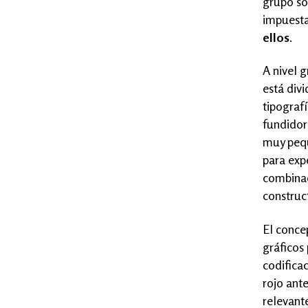
grupo so
impuesta
ellos
.
A nivel g
está divi
tipografí
fundidor
muy pequ
para expe
combinac
construct
El conce
gráficos
codificac
rojo ant
relevant