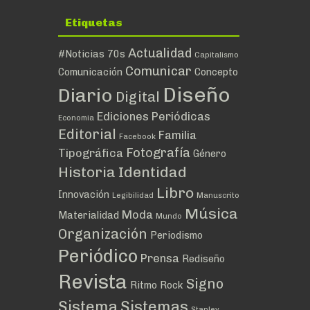
Etiquetas
Actualidad
#noticias
70s
Capitalismo
Comunicar
Comunicación
Concepto
Diseño
Diario
Digital
Ediciones Periódicas
Economia
Editorial
Familia
Facebook
Fotografía
Tipográfica
Género
Historia
Identidad
Libro
Innovación
Legibilidad
Manuscrito
Música
Moda
Materialidad
Mundo
Organización
Periodismo
Periódico
Prensa
Rediseño
Revista
Signo
Ritmo
Rock
Sistema
Sistemas
Stanley