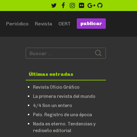
twitter
facebook
instagram
flickr
google
github
publicar
Periódico
Revista
OERT
Últimas entradas
Revista Oficio Gráfico
La primera revista del mundo
4/4 Son un entero
Pelo. Registro de una época
Nada es eterno. Tendencias y
rediseño editorial