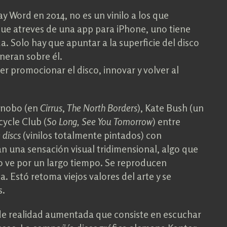
y Word en 2014, no es un vinilo a los que
e atreves de una app para iPhone, uno tiene
. Solo hay que apuntar a la superficie del disco
eneran sobre él.
 promocionar el disco, innovar y volver al
onobo (en
Cirrus
,
The North Borders
), Kate Bush (un
cycle Club (
So Long,
See You Tomorrow
) entre
e discs
(vinilos totalmente pintados) con
dan una sensación visual tridimensional, algo que
o ve por un largo tiempo. Se reproducen
a. Estó retoma viejos valores del arte y se
s.
o de realidad aumentada que consiste en escuchar