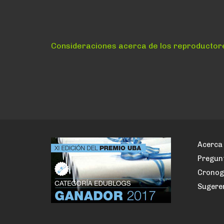
Navegación
Anterior:
Consideraciones acerca de los reproductore
de
entradas
Acerca 
Pregun
Crono
Sugere